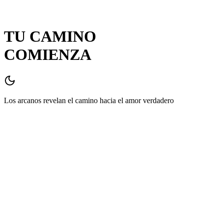
TU CAMINO
COMIENZA
Los arcanos revelan el camino hacia el amor verdadero
Canal de Conexión
Comparte tu información para que podamos guiarte en tu camino
espiritual
✦
Tu Nombre
WhatsApp
Selecciona tu país e ingresa tu número de
10
dígitos